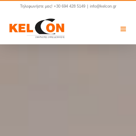
Skip
Τηλεφωνήστε μας! +30 694 428 5149
|
info@kelcon.gr
to
content